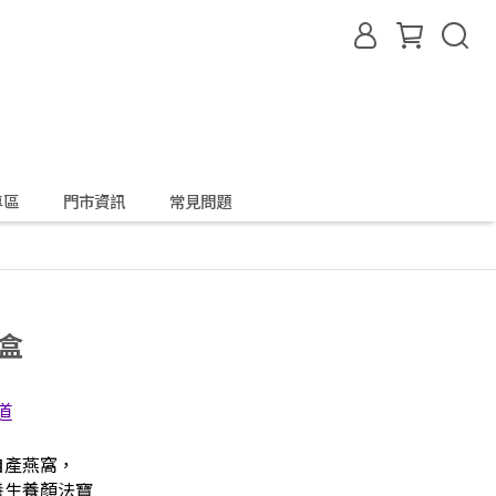
專區
門市資訊
常見問題
盒
道
自產燕窩，
養生養顏法寶