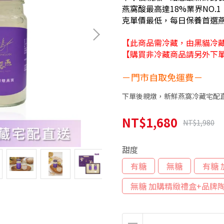
燕窩酸最高達18%業界NO.
克單價最低，每日保養首選
【此商品需冷藏，由黑貓冷
【購買非冷藏商品請另外下
－門市自取免運費－
下單後親燉，新鮮燕窩冷藏宅配
NT$1,680
NT$1,980
甜度
有糖
無糖
有糖
無糖 加購精緻禮盒+品牌