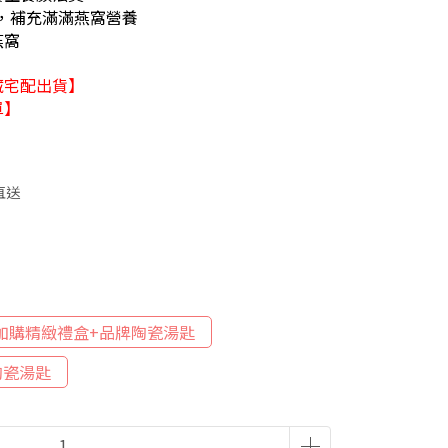
1，補充滿滿燕窩營養
燕窩
藏宅配出貨】
單】
直送
 加購精緻禮盒+品牌陶瓷湯匙
陶瓷湯匙