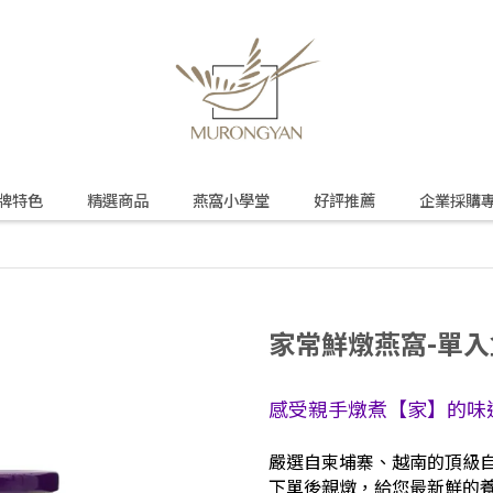
牌特色
精選商品
燕窩小學堂
好評推薦
企業採購
家常鮮燉燕窩-單入
感受親手燉煮【家】的味
嚴選自柬埔寨、越南的頂級
下單後親燉，給您最新鮮的